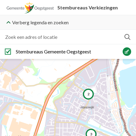
Direct
Direct
Stembureaus Verkiezingen
naar
naar
legenda
kaart
Verberg legenda en zoeken
Zoek een adres of locatie
Stembureaus Gemeente Oegstgeest
2
3