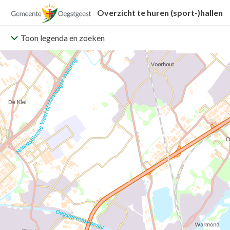
Direct
Direct
Overzicht te huren (sport-)hallen
naar
naar
legenda
kaart
Toon legenda en zoeken