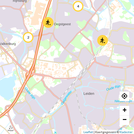
4
2
+
−
Leaflet
|
Kaartgegevens ©
Kadaster